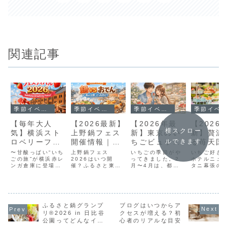
関連記事
季節イベント
季節イベント
季節イベント
季節イベント
【毎年大人
【2026最新】
【2026年最
【2026
横スクロー
気】横浜スト
上野鍋フェス
新】東京のい
新】贅沢
ロベリーフェ
開催情報｜ご
ちごビュッフ
る苺天国
ルできます
スティバル
当地鍋VS旨だ
ェ厳選5選｜
テルニュ
〜甘酸っぱい“いち
上野鍋フェス
いちごの季節がや
いちご好き
2026｜売り切
ごの旅”が横浜赤レ
しおでん！日
2026はいつ開
予約必須の人
ってきました。2
ータニ幕
ホテルニュ
ンガ倉庫に登場〜
催？ふるさと東京
月〜4月は、都内
タニ幕張の
れ前にチェッ
程・混雑・見
気ホテルまと
スイーツ
🍓横浜ストロベリ
応援祭ご当地グル
のホテルで“いちご
イーツビュ
ク
どころまとめ
め
ッフェ徹
ーフェスティバル
メあったか鍋VS旨
ビュッフェ”が一斉
紹介 甘いい
2026 開催！ 横
だしおでんin上野
にスタートしま
イーツを思
ビュー
浜・みなとみらい
2026の開催日程
す。甘くて華やか
楽しめる、
を代表する冬の大
やアクセス、見ど
で、写真も撮りた
好きにはた
人気イベント、
ふるさと鍋グランプ
ころをまとめまし
ブログはいつからア
くなる空間。正
いイベント
『横浜ストロベリ
た。寒い日って、
直、どこに行けば
けました🍓
リ®2026 in 日比谷
クセスが増える？初
ーフェスティバル
なぜかあったかい
いいか迷いません
海浜幕張に
公園ってどんなイベ
心者のリアルな目安
（Yokohama
ものを求めて外に
か？今回は、タイ
テルニュー