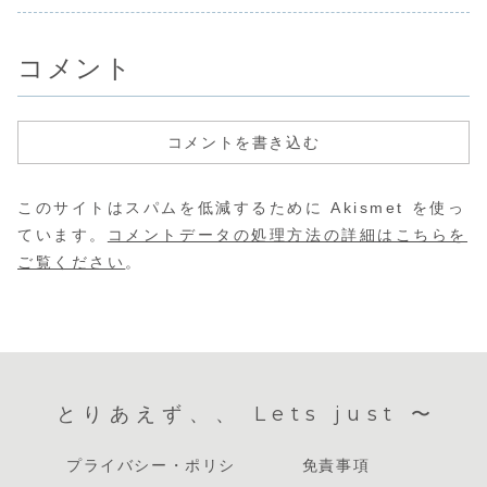
ント？全国ご当地鍋
Strawberry
出たくなりません
プ別におすすめホ
ニ幕張で開
を食べ比べ！
Festiva...
か？そんな冬にぴ
テルをまとめまし
ている期間
ったりのグルメ...
た。🍓 王道＆
スイーツビュ
間...
コメント
コメントを書き込む
このサイトはスパムを低減するために Akismet を使っ
ています。
コメントデータの処理方法の詳細はこちらを
ご覧ください
。
とりあえず、、 Lets just 〜
プライバシー・ポリシ
免責事項