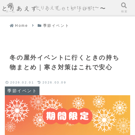
とりあえず、、 Lets just 〜
とりあえず、、 Lets just 〜
ホーム
検索
Home
季節イベント
冬の屋外イベントに行くときの持ち
物まとめ｜寒さ対策はこれで安心
2026.02.01
2026.03.09
季節イベント