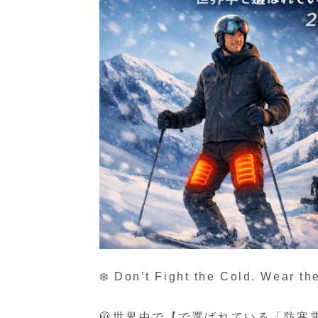
❄️ Don’t Fight the Cold. Wear th
🧥世界中で【で選ばれている「防寒電