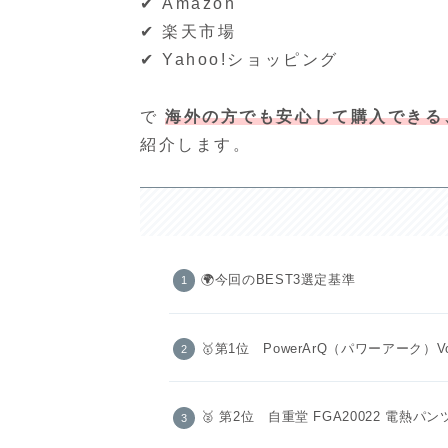
✔ Amazon
✔ 楽天市場
✔ Yahoo!ショッピング
で
海外の方でも安心して購入できる
紹介します。
🌍️今回のBEST3選定基準
🥇第1位 PowerArQ（パワーアーク）Vo
🥈 第2位 自重堂 FGA20022 電熱パン