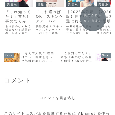
美容系
情報
美容系
美容系
「これ知って
「これ選べば
【2026年最新
【2026
横スクロー
た？」立ち仕
OK」スキンケ
版】世界中で
版】日本
事のむくみ脚
アアドバイザ
選ばれる日焼
る“透明感
ルできます
を解消！SNS
ー資格は意味
け止めBEST3
海外から
もう脚のむくみで
美容資格 / スキン
―紫外線から肌を
💎 触れた
で話題の着圧
悩まない！話題の
ある？ 美容の
ケアスキンケアア
守る、日本発グロ
える神コ
が変わる。
着圧レギンスで美
ドバイザー資格は
ーバルUV ―紫外
スメの底力2
レギンスで美
プロが「正直
BEST3
脚習慣毎日の立ち
意味ある？美容の
線は国境を越え
年も@cos
脚習慣
に」答える
仕事やデスクワー
プロが「正直に」
る。だから、守る
を席巻する
クで脚がパンパン
答える「資格っ
力も世界基準へ。
ランド。今
にむくんでいませ
て、本当に仕事に
🌞なぜ“日本の日焼
Amazon
んか？夕方になる
活きるの？」その
け止め”が世界で選
Yahoo!で
と靴がきつくな
「なんで人気？ 理由
疑問、ちゃんと答
「これ知ってた？」
ばれているのか・
売れ筋の人
る…。そんな悩み
えます。取る前に
SPF / PA表記が
テム から、
はコレ」香水をもっ
立ち仕事のむくみ脚
を抱えている方
知っておくべきこ
明確・軽い使用感
外発送対応✔
と気軽に楽しむ方法
を解消！SNSで話題
に、私がおすすめ
と、全部。このペ
（白浮きしにく
ュー多数で
｜お気に入りの香り
の着圧レギンスで美
したいのが、SNS
ージを開いたあな
い）・敏感肌対応
初心者でも
を持ち歩けるアトマ
脚習慣
で話題のBeauty
たは、たぶんこん
が豊富・海外発送
にくい本当..
イザー
Press着...
なことを考えて...
OKショ...
コメント
コメントを書き込む
このサイトはスパムを低減するために Akismet を使っ