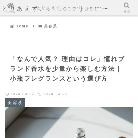
とりあえず、、 Lets just 〜
とりあえず、、 Lets just 〜
ホーム
検索
Home
美容系
「なんで人気？ 理由はコレ」憧れブ
ランド香水を少量から楽しむ方法｜
小瓶フレグランスという選び方
2026.04.06
2026.04.25
美容系