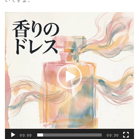
動
画
プ
レ
ー
ヤ
ー
00:00
00:30